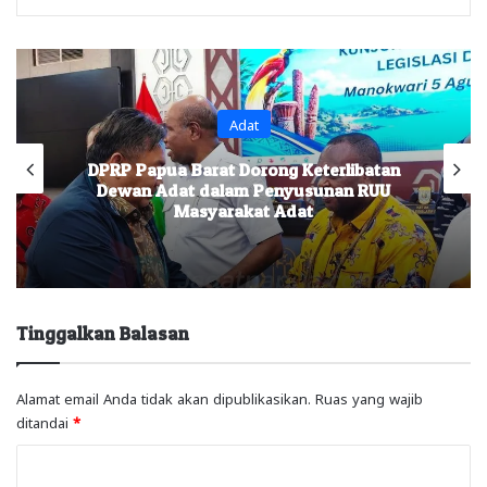
Adat
DPRP Papua Barat Dorong Keterlibatan
Dewan Adat dalam Penyusunan RUU
Masyarakat Adat
Tinggalkan Balasan
Alamat email Anda tidak akan dipublikasikan.
Ruas yang wajib
ditandai
*
K