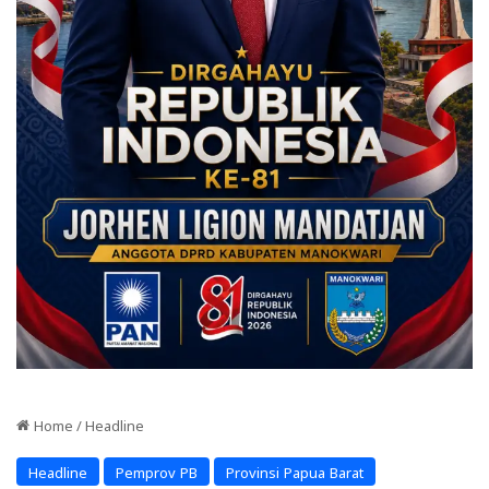
Home
/
Headline
Headline
Pemprov PB
Provinsi Papua Barat