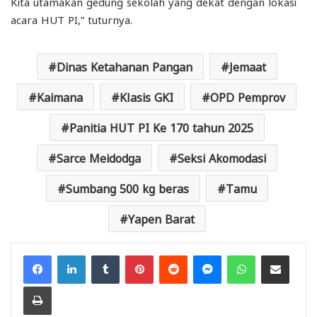
Kita utamakan gedung sekolah yang dekat dengan lokasi
acara HUT PI,” tuturnya.
Dinas Ketahanan Pangan
Jemaat
Kaimana
Klasis GKI
OPD Pemprov
Panitia HUT PI Ke 170 tahun 2025
Sarce Meidodga
Seksi Akomodasi
Sumbang 500 kg beras
Tamu
Yapen Barat
Facebook
LinkedIn
Tumblr
Pinterest
Reddit
Messenger
WhatsApp
Share via Email
Print