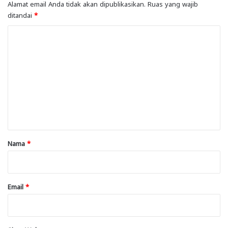
Alamat email Anda tidak akan dipublikasikan.
Ruas yang wajib
ditandai
*
K
o
m
e
n
t
a
r
Nama
*
*
Email
*