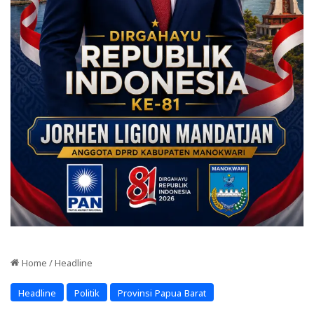
Home
/
Headline
Headline
Politik
Provinsi Papua Barat