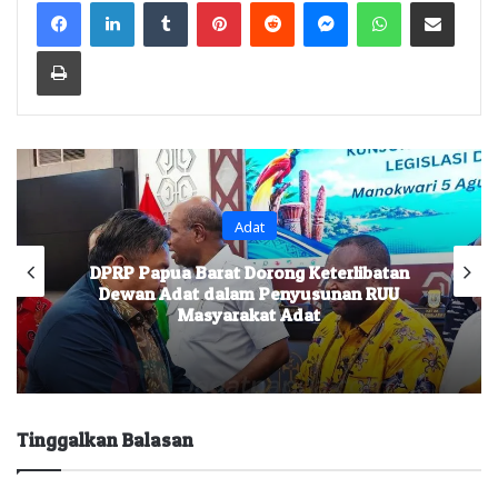
Facebook
LinkedIn
Tumblr
Pinterest
Reddit
Messenger
WhatsApp
Share via Email
Print
Headline
Investasi Wajib Mendapat Persetujuan
Masyarakat Adat, Wagub Minta
Diakomodir Dalam RUU
Tinggalkan Balasan