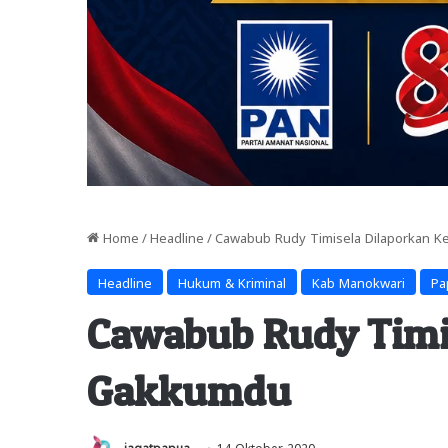
Home
/
Headline
/
Cawabub Rudy Timisela Dilaporkan 
Headline
Hukum & Kriminal
Kab Manokwari
Pa
Cawabub Rudy Timi
Gakkumdu
jagatpapua
14 Oktober 2020