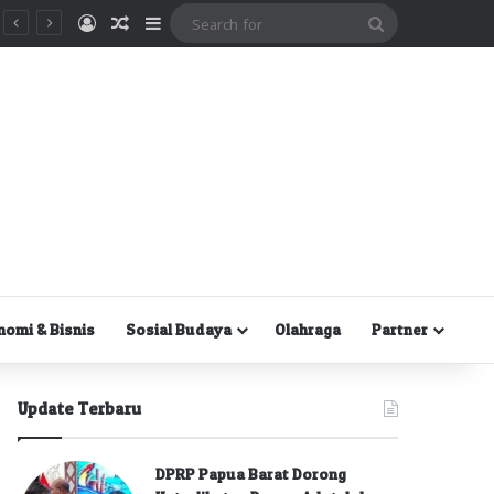
Masuk
Random Article
Sidebar
Search
for
nomi & Bisnis
Sosial Budaya
Olahraga
Partner
Update Terbaru
DPRP Papua Barat Dorong