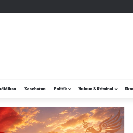
Kuasa Hukum Desak Polisi Segera Lakukan Digital Forensik HP Yanto Idorway dan Dua Saksi Kunci
ndidikan
Kesehatan
Politik
Hukum & Kriminal
Eko