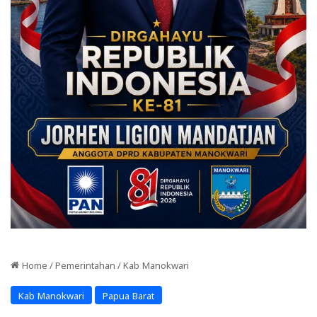
Home
/
Pemerintahan
/
Kab Manokwari
Kab Manokwari
Papua Barat