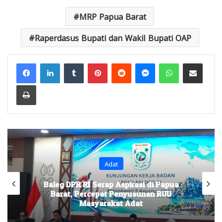
MRP Papua Barat
Raperdasus Bupati dan Wakil Bupati OAP
Facebook
LinkedIn
Tumblr
Pinterest
Reddit
Messenger
WhatsApp
Share via Email
Print
Adat
Baleg DPR RI Serap Aspirasi di Papua
Barat, Percepat Penyusunan RUU
Masyarakat Adat