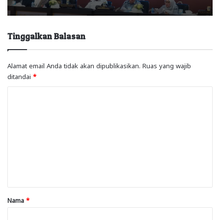
Tinggalkan Balasan
Alamat email Anda tidak akan dipublikasikan.
Ruas yang wajib
ditandai
*
K
o
m
e
n
t
a
r
Nama
*
*