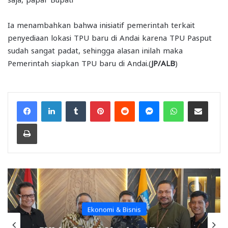
Ia menambahkan bahwa inisiatif pemerintah terkait
penyediaan lokasi TPU baru di Andai karena TPU Pasput
sudah sangat padat, sehingga alasan inilah maka
Pemerintah siapkan TPU baru di Andai.(
JP/ALB
)
Facebook
LinkedIn
Tumblr
Pinterest
Reddit
Messenger
WhatsApp
Share via Email
Print
Ekonomi & Bisnis