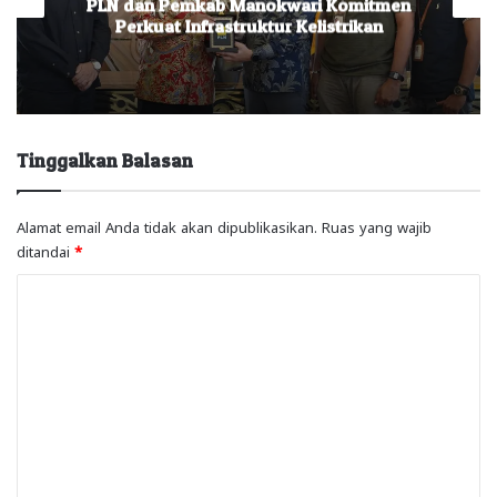
PLN dan Pemkab Manokwari Komitmen
Perkuat Infrastruktur Kelistrikan
Tinggalkan Balasan
Alamat email Anda tidak akan dipublikasikan.
Ruas yang wajib
ditandai
*
K
o
m
e
n
t
a