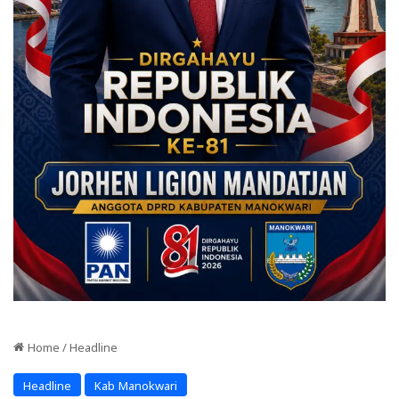
Home
/
Headline
Headline
Kab Manokwari