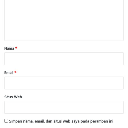
m
e
n
t
a
r
Nama
*
*
Email
*
Situs Web
Simpan nama, email, dan situs web saya pada peramban ini