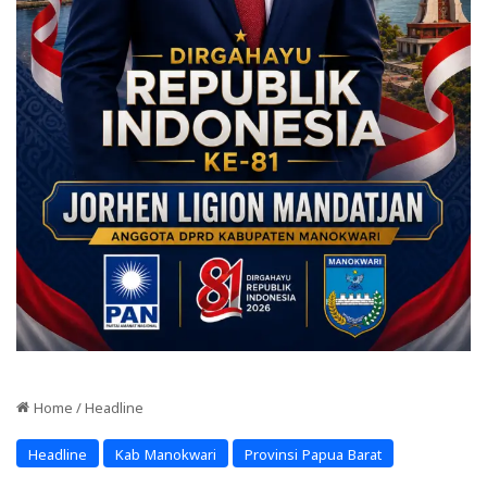
Home
/
Headline
Headline
Kab Manokwari
Provinsi Papua Barat