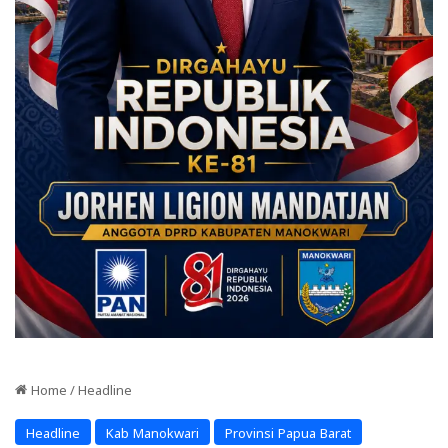
Home
/
Headline
Headline
Kab Manokwari
Provinsi Papua Barat