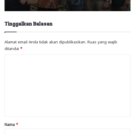
Tinggalkan Balasan
Alamat email Anda tidak akan dipublikasikan.
Ruas yang wajib
ditandai
*
K
o
m
e
n
t
a
r
Nama
*
*