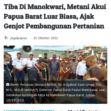
Tiba Di Manokwari, Metani Akui
Papua Barat Luar Biasa, Ajak
Genjot Pembangunan Pertanian
jagatpapua
25 Oktober 2022
Mentri Pertanian (Metani) RI Prof. Dr. H.Syahrul Yasin Limpo, S.H.,
M.Si., M.H di sambut Pj Gubernur Papua Barat Paulus Waterpauw, saat
melakukan kunjungan Kerja ke Manokwari Papua Barat, Selasa
(25/10/2022).