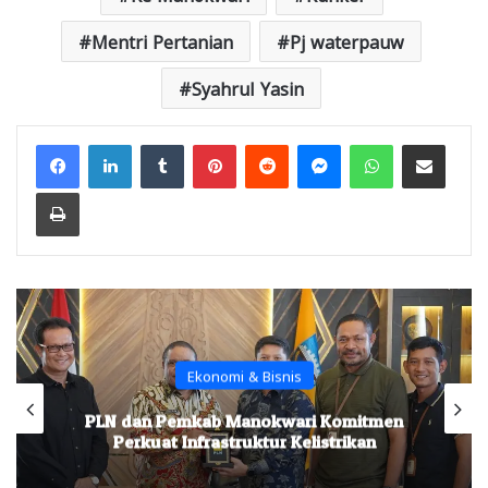
Mentri Pertanian
Pj waterpauw
Syahrul Yasin
Facebook
LinkedIn
Tumblr
Pinterest
Reddit
Messenger
WhatsApp
Share via Email
Print
Ekonomi & Bisnis
PLN dan Pemkab Manokwari Komitmen
Perkuat Infrastruktur Kelistrikan