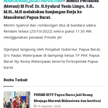
MANOKWARI,JAGATPAPUA.com
— Mentri Pertanian
(Metani) RI Prof. Dr. H.Syahrul Yasin Limpo, S.H.,
M.Si., M.H melakukan kunjungan Kerja ke
Manokwari Papua Barat.
Mentri Syahrul dan rombongan tiba di bandara udara
Rendani Selasa (25/10/2022) sekira pukul 11.30 Wit
menggunakan pesawat Private Jet.
Dijemput langsung oleh Penjabat Gubernur Papua Barat,
Drs Paulus Waterpauw di dampingi ketua TP PKK Papua
Barat Ny Roma Waterpauw beserta forkopimda Papua
barat.
Berita Terkait
PKKMB IHTP Papua Harus Jadi Ruang
Menjaga Marwah Mahasiswa dan Institusi
10 Agustus 2026