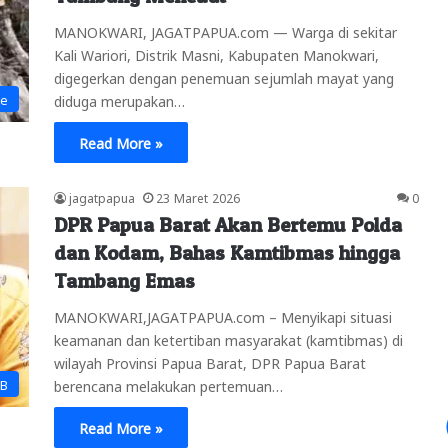
MANOKWARI, JAGATPAPUA.com — Warga di sekitar
Kali Wariori, Distrik Masni, Kabupaten Manokwari,
digegerkan dengan penemuan sejumlah mayat yang
ne
diduga merupakan…
Read More »
jagatpapua
23 Maret 2026
0
DPR Papua Barat Akan Bertemu Polda
dan Kodam, Bahas Kamtibmas hingga
Tambang Emas
MANOKWARI,JAGATPAPUA.com – Menyikapi situasi
keamanan dan ketertiban masyarakat (kamtibmas) di
wilayah Provinsi Papua Barat, DPR Papua Barat
PB
berencana melakukan pertemuan…
Read More »