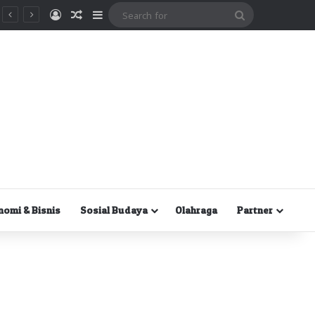
Masuk
Random Article
Sidebar
Search
for
nomi & Bisnis
Sosial Budaya
Olahraga
Partner