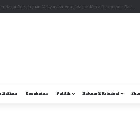
Kuasa Hukum Desak Polisi Segera Lakukan Digital Forensik HP Yanto Idorway dan Dua Saksi Kunci
ndidikan
Kesehatan
Politik
Hukum & Kriminal
Eko