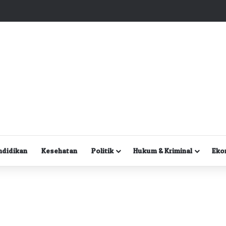
Kuasa Hukum Desak Polisi Segera Lakukan Digital Forensik HP Yanto Idorway dan Dua Saksi Kunci
ndidikan
Kesehatan
Politik
Hukum & Kriminal
Eko