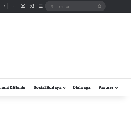
Masuk
Random Article
Sidebar
Search
for
nomi & Bisnis
Sosial Budaya
Olahraga
Partner