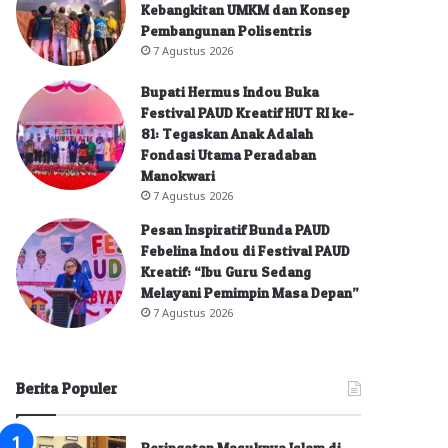
Kebangkitan UMKM dan Konsep
Pembangunan Polisentris
7 Agustus 2026
Bupati Hermus Indou Buka
Festival PAUD Kreatif HUT RI ke-
81: Tegaskan Anak Adalah
Fondasi Utama Peradaban
Manokwari
7 Agustus 2026
Pesan Inspiratif Bunda PAUD
Febelina Indou di Festival PAUD
Kreatif: “Ibu Guru Sedang
Melayani Pemimpin Masa Depan”
7 Agustus 2026
Berita Populer
Peringatan Masuknya Islam di