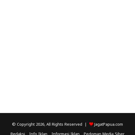
© Copyright 2026, All Rights Reserved |
JagatPapua.com
Redaksi
Info Iklan
Informasi Iklan
Pedoman Media Siber