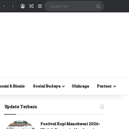
Masuk
Random Article
Sidebar
Search
for
nomi & Bisnis
Sosial Budaya
Olahraga
Partner
Update Terbaru
Festival Kopi Manokwari 2026: