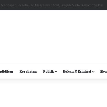
Kuasa Hukum Desak Polisi Segera Lakukan Digital Forensik HP Yanto Idorway dan Dua Saksi Kunci
ndidikan
Kesehatan
Politik
Hukum & Kriminal
Eko