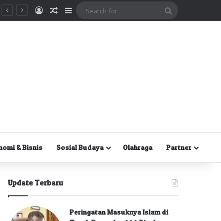
Masuk
Random Article
Sidebar
Search
for
nomi & Bisnis
Sosial Budaya
Olahraga
Partner
Update Terbaru
Peringatan Masuknya Islam di