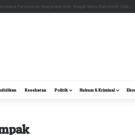
Kuasa Hukum Desak Polisi Segera Lakukan Digital Forensik HP Yanto Idorway dan Dua Saksi Kunci
ndidikan
Kesehatan
Politik
Hukum & Kriminal
Eko
ampak