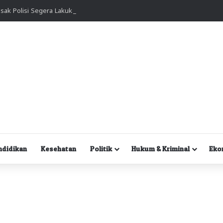
Kuasa Hukum Desak Polisi Segera Lakukan Digital Forensik HP Yanto Idorway dan Dua Saksi Kunci
ndidikan
Kesehatan
Politik
Hukum & Kriminal
Eko