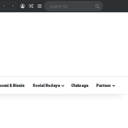
Masuk
Random Article
Sidebar
Search
for
nomi & Bisnis
Sosial Budaya
Olahraga
Partner