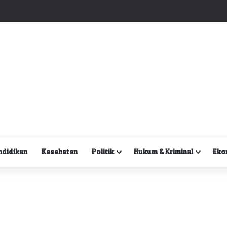
Kuasa Hukum Desak Polisi Segera Lakukan Digital Forensik HP Yanto Idorway dan Dua Saksi Kunci
ndidikan
Kesehatan
Politik
Hukum & Kriminal
Eko