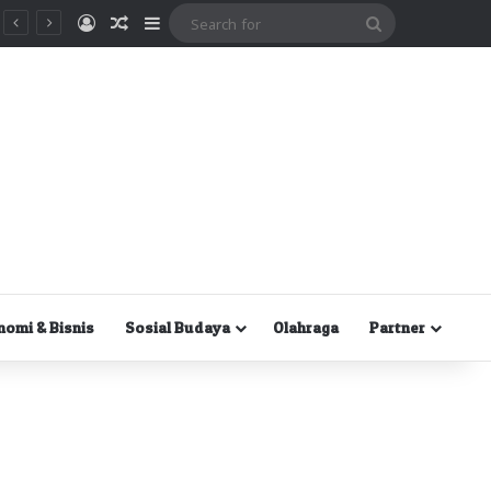
Masuk
Random Article
Sidebar
Search
for
nomi & Bisnis
Sosial Budaya
Olahraga
Partner