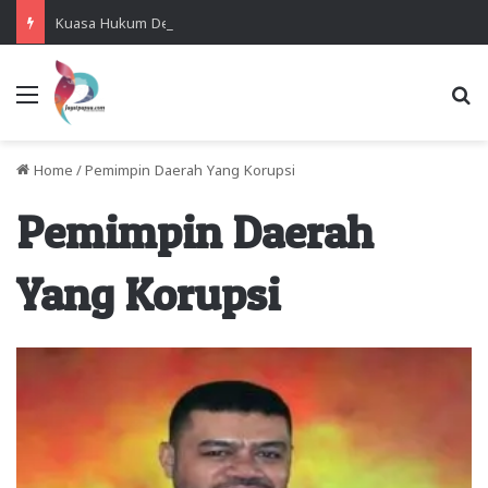
Kuasa Hukum Desak Polisi Segera Lakukan Digital Forensik HP Yanto Idorway dan Dua Saksi Kunci
Menu
Se
Home
/
Pemimpin Daerah Yang Korupsi
Pemimpin Daerah
Yang Korupsi