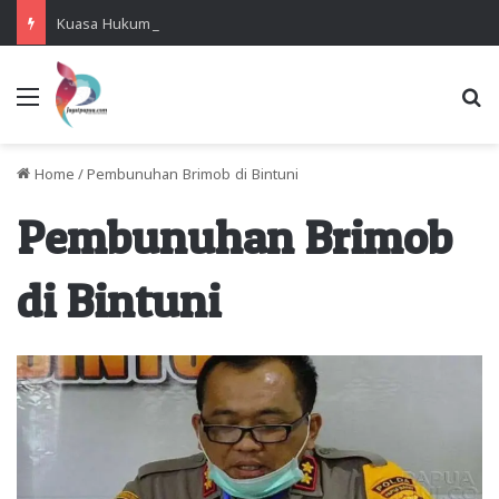
Kuasa Hukum Desak Polisi Segera Lakukan Digital Forensik HP Yanto Idorway dan Dua Saksi Kunci
Menu
Se
Home
/
Pembunuhan Brimob di Bintuni
Pembunuhan Brimob
di Bintuni