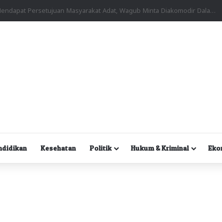
Kuasa Hukum Desak Polisi Segera Lakukan Digital Forensik HP Yanto Idorway dan Dua Saksi Kunci
ndidikan
Kesehatan
Politik
Hukum & Kriminal
Eko