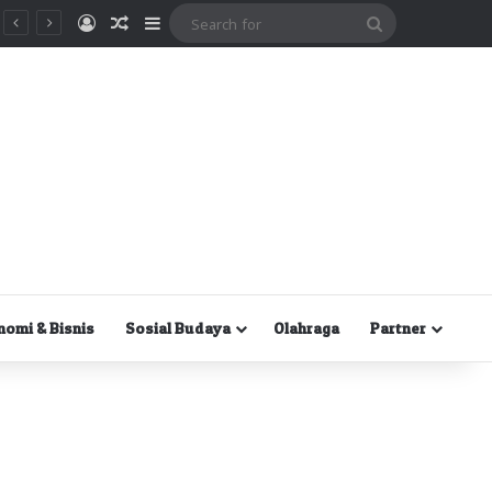
Masuk
Random Article
Sidebar
Search
for
nomi & Bisnis
Sosial Budaya
Olahraga
Partner