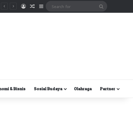
Masuk
Random Article
Sidebar
Search
for
nomi & Bisnis
Sosial Budaya
Olahraga
Partner