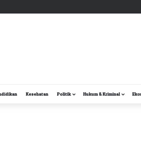
Kuasa Hukum Desak Polisi Segera Lakukan Digital Forensik HP Yanto Idorway dan Dua Saksi Kunci
ndidikan
Kesehatan
Politik
Hukum & Kriminal
Eko