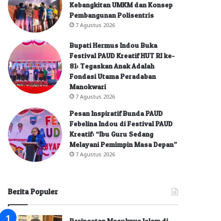
Kebangkitan UMKM dan Konsep
Pembangunan Polisentris
7 Agustus 2026
Bupati Hermus Indou Buka
Festival PAUD Kreatif HUT RI ke-
81: Tegaskan Anak Adalah
Fondasi Utama Peradaban
Manokwari
7 Agustus 2026
Pesan Inspiratif Bunda PAUD
Febelina Indou di Festival PAUD
Kreatif: “Ibu Guru Sedang
Melayani Pemimpin Masa Depan”
7 Agustus 2026
Berita Populer
Peringatan Masuknya Islam di