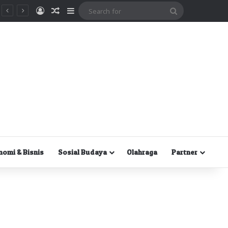
Masuk
Random Article
Sidebar
Search
for
nomi & Bisnis
Sosial Budaya
Olahraga
Partner