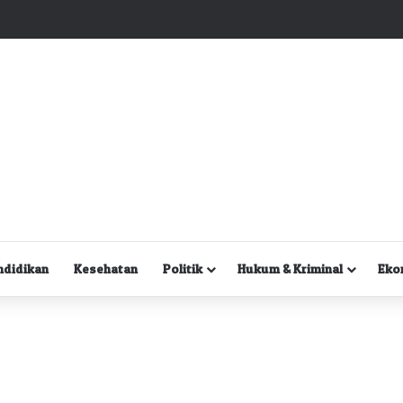
Kuasa Hukum Desak Polisi Segera Lakukan Digital Forensik HP Yanto Idorway dan Dua Saksi Kunci
ndidikan
Kesehatan
Politik
Hukum & Kriminal
Eko