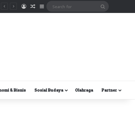
Masuk
Random Article
Sidebar
Search
for
nomi & Bisnis
Sosial Budaya
Olahraga
Partner