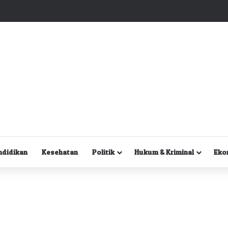
Kuasa Hukum Desak Polisi Segera Lakukan Digital Forensik HP Yanto Idorway dan Dua Saksi Kunci
ndidikan
Kesehatan
Politik
Hukum & Kriminal
Eko