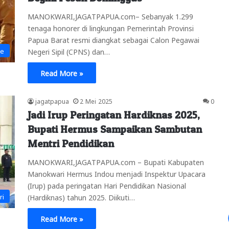
MANOKWARI,JAGATPAPUA.com– Sebanyak 1.299
tenaga honorer di lingkungan Pemerintah Provinsi
Papua Barat resmi diangkat sebagai Calon Pegawai
ne
Negeri Sipil (CPNS) dan…
Read More »
jagatpapua
2 Mei 2025
0
Jadi Irup Peringatan Hardiknas 2025,
Bupati Hermus Sampaikan Sambutan
Mentri Pendidikan
MANOKWARI,JAGATPAPUA.com – Bupati Kabupaten
Manokwari Hermus Indou menjadi Inspektur Upacara
(Irup) pada peringatan Hari Pendidikan Nasional
ri
(Hardiknas) tahun 2025. Diikuti…
Read More »