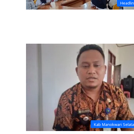
Headli
Kab Manokwari Selat