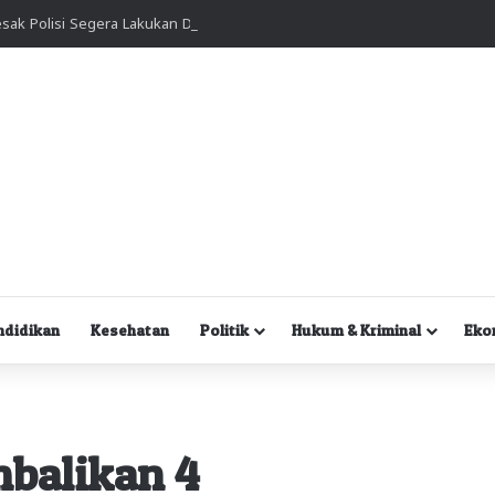
Kuasa Hukum Desak Polisi Segera Lakukan Digital Forensik HP Yanto Idorway dan Dua Saksi Kunci
ndidikan
Kesehatan
Politik
Hukum & Kriminal
Eko
balikan 4