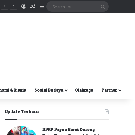
Masuk
Random Article
Sidebar
Search
for
nomi & Bisnis
Sosial Budaya
Olahraga
Partner
Update Terbaru
DPRP Papua Barat Dorong