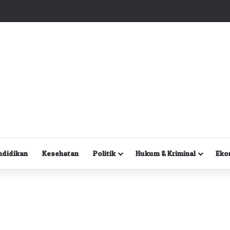
Kuasa Hukum Desak Polisi Segera Lakukan Digital Forensik HP Yanto Idorway dan Dua Saksi Kunci
ndidikan
Kesehatan
Politik
Hukum & Kriminal
Eko