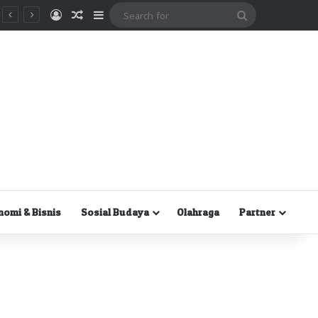
Masuk
Random Article
Sidebar
Search
for
nomi & Bisnis
Sosial Budaya
Olahraga
Partner