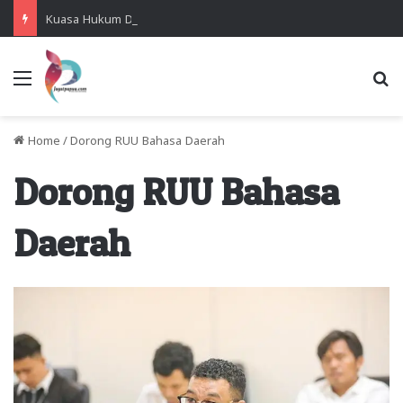
Kuasa Hukum Desak Polisi Segera Lakukan Digital Forensik HP Yanto Idorway dan Dua Saksi Kunci
Menu
Se
Home
/
Dorong RUU Bahasa Daerah
Dorong RUU Bahasa
Daerah