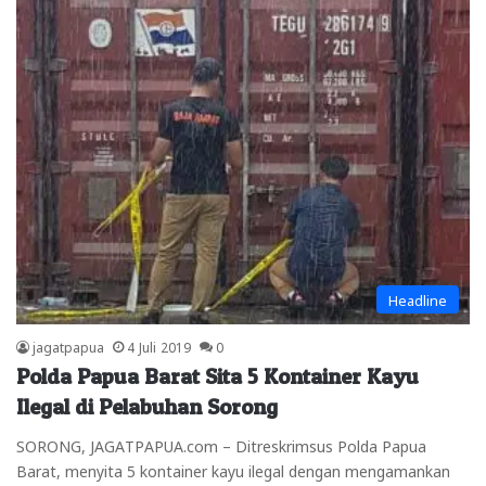
Headline
jagatpapua
4 Juli 2019
0
Polda Papua Barat Sita 5 Kontainer Kayu
Ilegal di Pelabuhan Sorong
SORONG, JAGATPAPUA.com – Ditreskrimsus Polda Papua
Barat, menyita 5 kontainer kayu ilegal dengan mengamankan