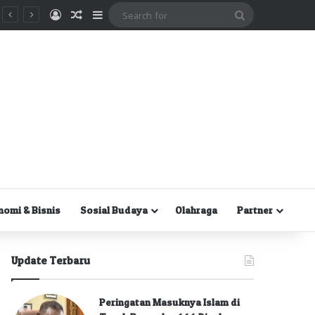
Masuk
Random Article
Sidebar
Search
for
nomi & Bisnis
Sosial Budaya
Olahraga
Partner
Update Terbaru
Peringatan Masuknya Islam di