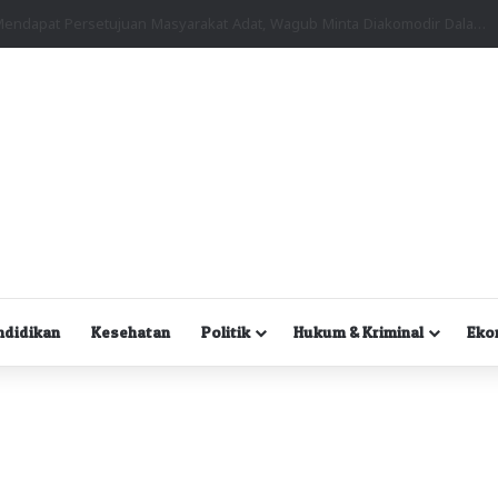
Kuasa Hukum Desak Polisi Segera Lakukan Digital Forensik HP Yanto Idorway dan Dua Saksi Kunci
ndidikan
Kesehatan
Politik
Hukum & Kriminal
Eko