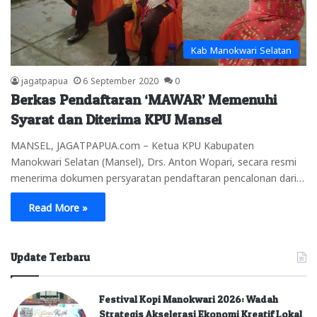
Kab Manokwari Selatan
jagatpapua
6 September 2020
0
Berkas Pendaftaran ‘MAWAR’ Memenuhi
Syarat dan Diterima KPU Mansel
MANSEL, JAGATPAPUA.com – Ketua KPU Kabupaten
Manokwari Selatan (Mansel), Drs. Anton Wopari, secara resmi
menerima dokumen persyaratan pendaftaran pencalonan dari…
Read More »
Update Terbaru
Festival Kopi Manokwari 2026: Wadah
Strategis Akselerasi Ekonomi Kreatif Lokal