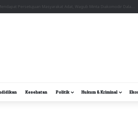
Kuasa Hukum Desak Polisi Segera Lakukan Digital Forensik HP Yanto Idorway dan Dua Saksi Kunci
ndidikan
Kesehatan
Politik
Hukum & Kriminal
Eko