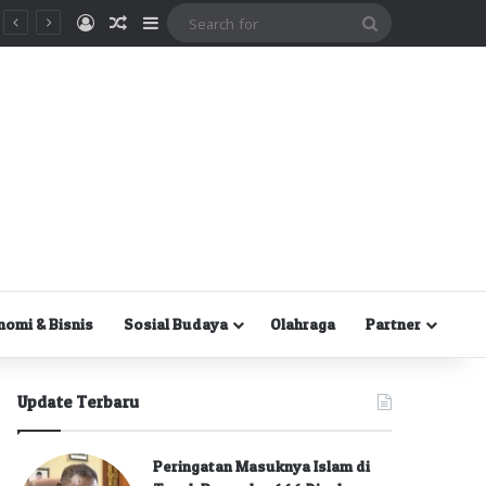
Masuk
Random Article
Sidebar
Search
for
nomi & Bisnis
Sosial Budaya
Olahraga
Partner
Update Terbaru
Peringatan Masuknya Islam di