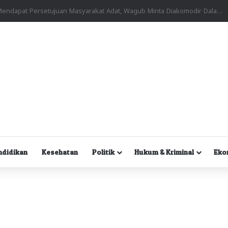
Kuasa Hukum Desak Polisi Segera Lakukan Digital Forensik HP Yanto Idorway dan Dua Saksi Kunci
ndidikan
Kesehatan
Politik
Hukum & Kriminal
Eko