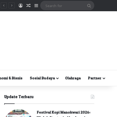
Masuk
Random Article
Sidebar
Search
for
nomi & Bisnis
Sosial Budaya
Olahraga
Partner
Update Terbaru
Festival Kopi Manokwari 2026: