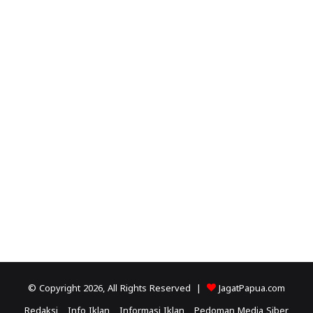
© Copyright 2026, All Rights Reserved |
JagatPapua.com
Redaksi
Info Iklan
Informasi Iklan
Pedoman Media Siber