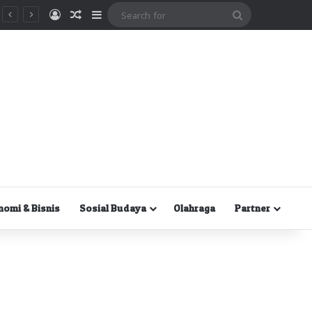
Masuk
Random Article
Sidebar
Search
for
nomi & Bisnis
Sosial Budaya
Olahraga
Partner