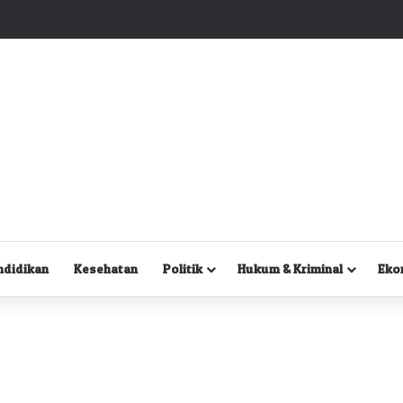
Kuasa Hukum Desak Polisi Segera Lakukan Digital Forensik HP Yanto Idorway dan Dua Saksi Kunci
ndidikan
Kesehatan
Politik
Hukum & Kriminal
Eko