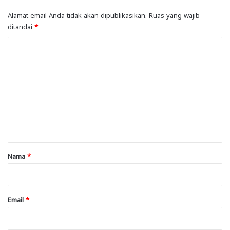
Alamat email Anda tidak akan dipublikasikan.
Ruas yang wajib
ditandai
*
K
o
m
e
n
t
a
r
Nama
*
*
Email
*