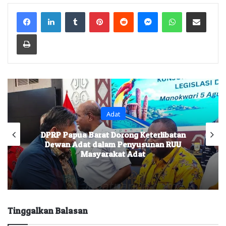
Facebook
LinkedIn
Tumblr
Pinterest
Reddit
Messenger
WhatsApp
Share via Email
Print
Adat
DPRP Papua Barat Dorong Keterlibatan
Dewan Adat dalam Penyusunan RUU
Masyarakat Adat
Tinggalkan Balasan