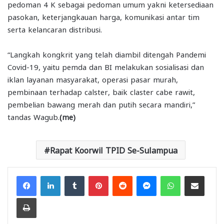
pedoman 4 K sebagai pedoman umum yakni ketersediaan
pasokan, keterjangkauan harga, komunikasi antar tim
serta kelancaran distribusi.
“Langkah kongkrit yang telah diambil ditengah Pandemi
Covid-19, yaitu pemda dan BI melakukan sosialisasi dan
iklan layanan masyarakat, operasi pasar murah,
pembinaan terhadap calster, baik claster cabe rawit,
pembelian bawang merah dan putih secara mandiri,”
tandas Wagub.
(me)
Rapat Koorwil TPID Se-Sulampua
Facebook
LinkedIn
Tumblr
Pinterest
Reddit
Messenger
WhatsApp
Share via Email
Print