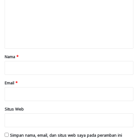
m
e
n
t
a
r
Nama
*
*
Email
*
Situs Web
Simpan nama, email, dan situs web saya pada peramban ini