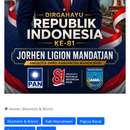
Home
/
Ekonomi & Bisnis
Ekonomi & Bisnis
Kab Manokwari
Papua Barat