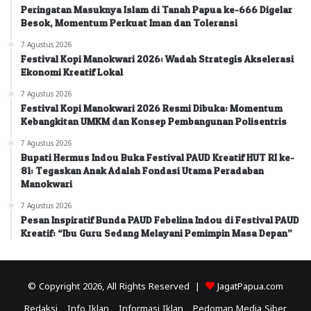
Peringatan Masuknya Islam di Tanah Papua ke-666 Digelar
Besok, Momentum Perkuat Iman dan Toleransi
7 Agustus 2026
Festival Kopi Manokwari 2026: Wadah Strategis Akselerasi
Ekonomi Kreatif Lokal
7 Agustus 2026
Festival Kopi Manokwari 2026 Resmi Dibuka: Momentum
Kebangkitan UMKM dan Konsep Pembangunan Polisentris
7 Agustus 2026
Bupati Hermus Indou Buka Festival PAUD Kreatif HUT RI ke-
81: Tegaskan Anak Adalah Fondasi Utama Peradaban
Manokwari
7 Agustus 2026
Pesan Inspiratif Bunda PAUD Febelina Indou di Festival PAUD
Kreatif: “Ibu Guru Sedang Melayani Pemimpin Masa Depan”
© Copyright 2026, All Rights Reserved |
JagatPapua.com
Redaksi
Info Iklan
Informasi Iklan
Pedoman Media Siber