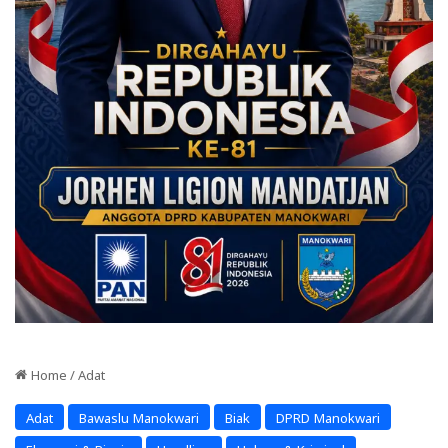
Home
/
Adat
Adat
Bawaslu Manokwari
Biak
DPRD Manokwari