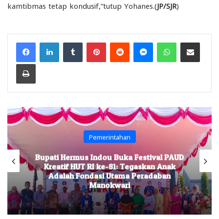
kamtibmas tetap kondusif,”tutup Yohanes.(
JP/SJR
)
Facebook
LinkedIn
Tumblr
Pinterest
Reddit
Messenger
WhatsApp
Share via Email
Print
Pemerintahan
Bupati Hermus Indou Buka Festival PAUD
Kreatif HUT RI ke-81: Tegaskan Anak
Adalah Fondasi Utama Peradaban
Manokwari