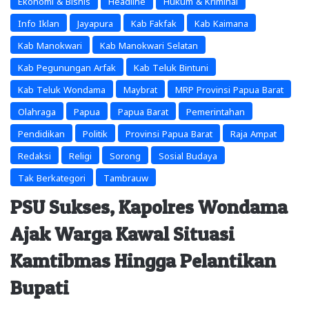
Ekonomi & Bisnis
Headline
Hukum & Kriminal
Info Iklan
Jayapura
Kab Fakfak
Kab Kaimana
Kab Manokwari
Kab Manokwari Selatan
Kab Pegunungan Arfak
Kab Teluk Bintuni
Kab Teluk Wondama
Maybrat
MRP Provinsi Papua Barat
Olahraga
Papua
Papua Barat
Pemerintahan
Pendidikan
Politik
Provinsi Papua Barat
Raja Ampat
Redaksi
Religi
Sorong
Sosial Budaya
Tak Berkategori
Tambrauw
PSU Sukses, Kapolres Wondama
Ajak Warga Kawal Situasi
Kamtibmas Hingga Pelantikan
Bupati