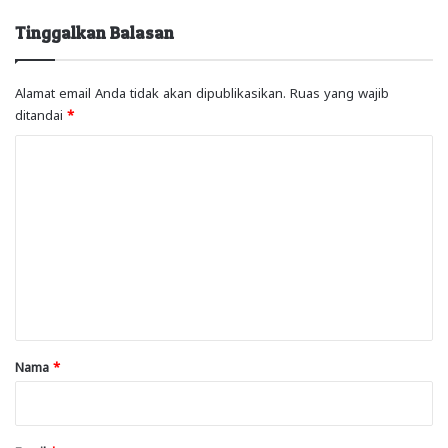
Tinggalkan Balasan
Alamat email Anda tidak akan dipublikasikan.
Ruas yang wajib
ditandai
*
K
o
m
e
n
t
a
r
Nama
*
*