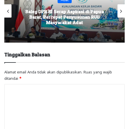
Baleg DPR RI Serap Aspirasi di Papua
Barat, Percepat Penyusunan RUU
Masyarakat Adat
Tinggalkan Balasan
Alamat email Anda tidak akan dipublikasikan.
Ruas yang wajib
ditandai
*
K
o
m
e
n