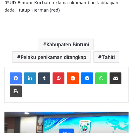
RSUD Bintuni. Korban terkena tikaman badik dibagian
dada,” tutup Herman.
(red)
Kabupaten Bintuni
Pelaku penikaman ditangkap
Tahiti
Facebook
LinkedIn
Tumblr
Pinterest
Reddit
Messenger
WhatsApp
Share via Email
Print
Adat