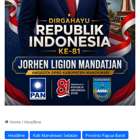
Home
/
Headline
Headline
Kab Manokwari Selatan
Provinsi Papua Barat