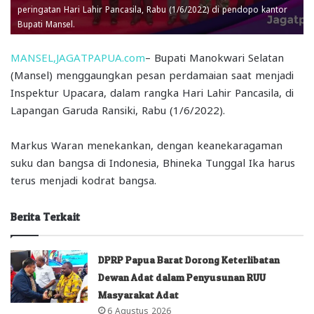
peringatan Hari Lahir Pancasila, Rabu (1/6/2022) di pendopo kantor
Bupati Mansel.
MANSEL,JAGATPAPUA.com
– Bupati Manokwari Selatan
(Mansel) menggaungkan pesan perdamaian saat menjadi
Inspektur Upacara, dalam rangka Hari Lahir Pancasila, di
Lapangan Garuda Ransiki, Rabu (1/6/2022).
Markus Waran menekankan, dengan keanekaragaman
suku dan bangsa di Indonesia, Bhineka Tunggal Ika harus
terus menjadi kodrat bangsa.
Berita Terkait
DPRP Papua Barat Dorong Keterlibatan
Dewan Adat dalam Penyusunan RUU
Masyarakat Adat
6 Agustus 2026