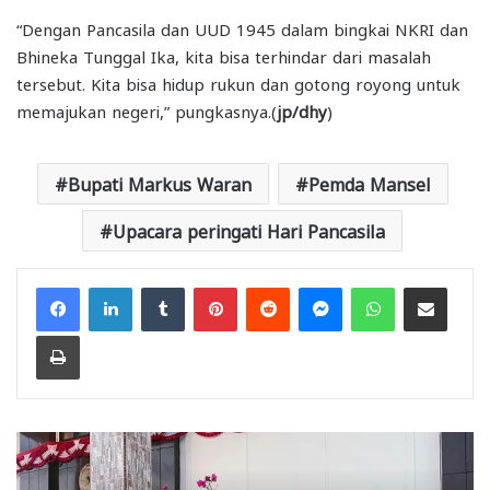
“Dengan Pancasila dan UUD 1945 dalam bingkai NKRI dan
Bhineka Tunggal Ika, kita bisa terhindar dari masalah
tersebut. Kita bisa hidup rukun dan gotong royong untuk
memajukan negeri,” pungkasnya.(
jp/dhy
)
Bupati Markus Waran
Pemda Mansel
Upacara peringati Hari Pancasila
Facebook
LinkedIn
Tumblr
Pinterest
Reddit
Messenger
WhatsApp
Share via Email
Print