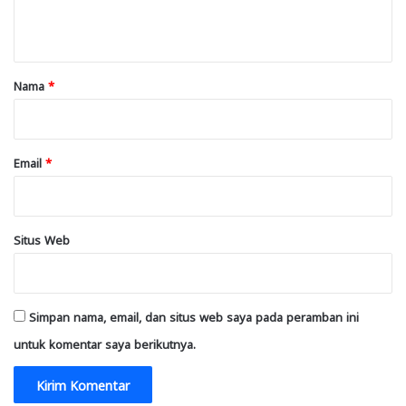
t
a
r
Nama
*
*
Email
*
Situs Web
Simpan nama, email, dan situs web saya pada peramban ini
untuk komentar saya berikutnya.