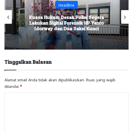
Headline
Kuasa Hukum Desak Polisi Segera
Lakukan Digital Forensik HP Yanto
Idorway dan Dua Saksi Kunci
Tinggalkan Balasan
Alamat email Anda tidak akan dipublikasikan.
Ruas yang wajib
ditandai
*
K
o
m
e
n