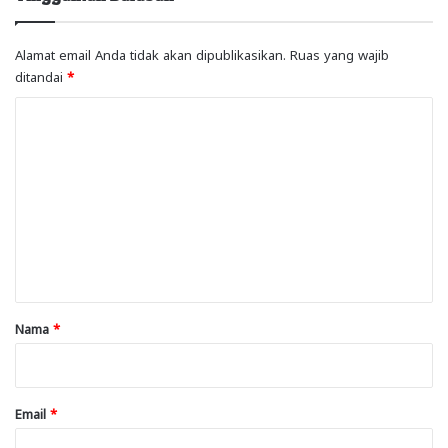
Alamat email Anda tidak akan dipublikasikan.
Ruas yang wajib
ditandai
*
K
o
m
e
n
t
a
r
Nama
*
*
Email
*