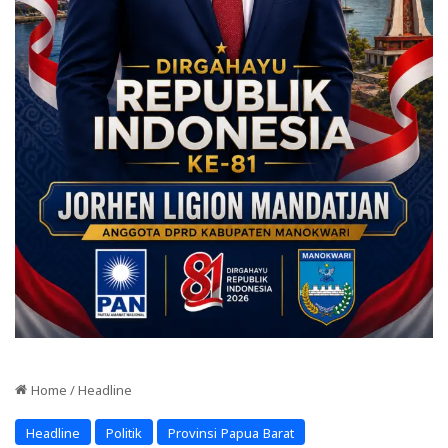
Home
/
Headline
Headline
Politik
Provinsi Papua Barat