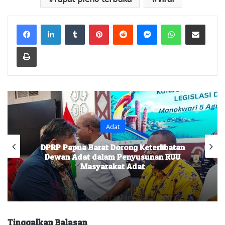
Facebook
LinkedIn
Tumblr
Pinterest
Reddit
Messenger
WhatsApp
Share via Email
Print
Adat
DPRP Papua Barat Dorong Keterlibatan
Dewan Adat dalam Penyusunan RUU
Masyarakat Adat
Tinggalkan Balasan