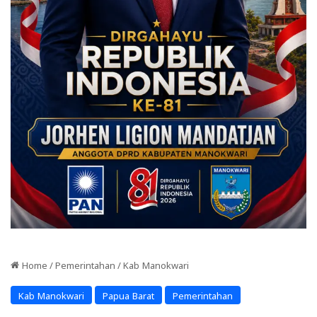
Home
/
Pemerintahan
/
Kab Manokwari
Kab Manokwari
Papua Barat
Pemerintahan