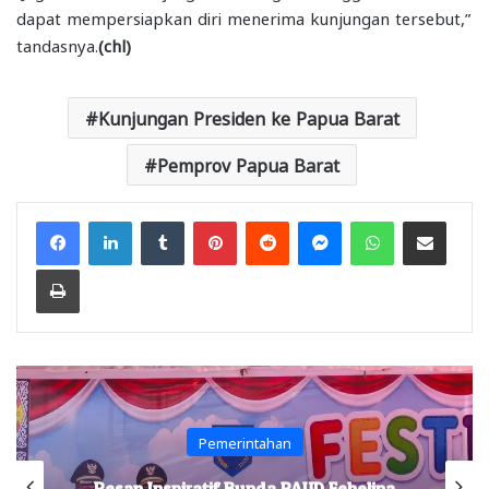
dapat mempersiapkan diri menerima kunjungan tersebut,”
tandasnya.
(chl)
Kunjungan Presiden ke Papua Barat
Pemprov Papua Barat
Facebook
LinkedIn
Tumblr
Pinterest
Reddit
Messenger
WhatsApp
Share via Email
Print
Pemerintahan
Pesan Inspiratif Bunda PAUD Febelina