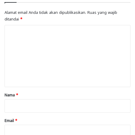
Alamat email Anda tidak akan dipublikasikan.
Ruas yang wajib
ditandai
*
K
o
m
e
n
t
a
r
Nama
*
*
Email
*