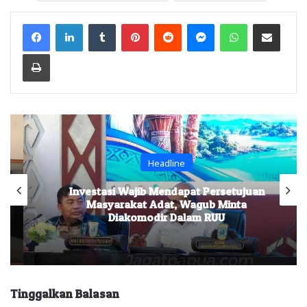
Facebook
LinkedIn
Tumblr
Pinterest
Reddit
Messenger
WhatsApp
Share via Email
Print
Headline
Investasi Wajib Mendapat Persetujuan
Masyarakat Adat, Wagub Minta
Diakomodir Dalam RUU
Tinggalkan Balasan