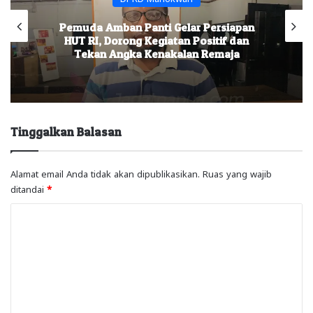
Pemuda Amban Panti Gelar Persiapan
HUT RI, Dorong Kegiatan Positif dan
Tekan Angka Kenakalan Remaja
Tinggalkan Balasan
Alamat email Anda tidak akan dipublikasikan.
Ruas yang wajib
ditandai
*
K
o
m
e
n