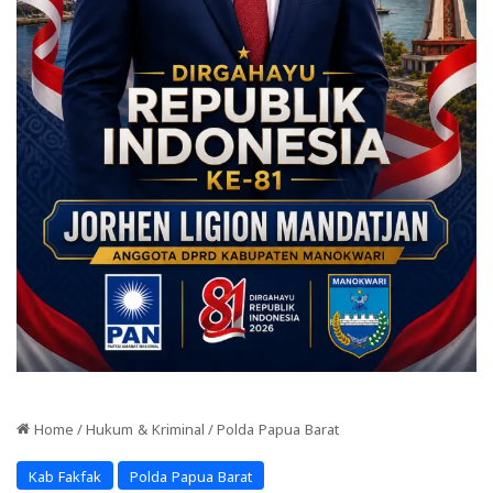
Home
/
Hukum & Kriminal
/
Polda Papua Barat
Kab Fakfak
Polda Papua Barat