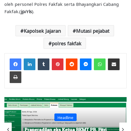
oleh personel Polres Fakfak serta Bhayangkari Cabang
Fakfak.(
jp/rls
).
Kapolsek Jajaran
Mutasi pejabat
polres fakfak
Facebook
LinkedIn
Tumblr
Pinterest
Reddit
Messenger
WhatsApp
Share via Email
Print
Headline
Praperadilan eks Ketua BKMT PB, Fitri