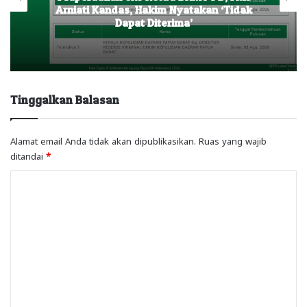
Arniati Kandas, Hakim Nyatakan ‘Tidak
Dapat Diterima’
Tinggalkan Balasan
Alamat email Anda tidak akan dipublikasikan.
Ruas yang wajib
ditandai
*
K
o
m
e
n
t
a