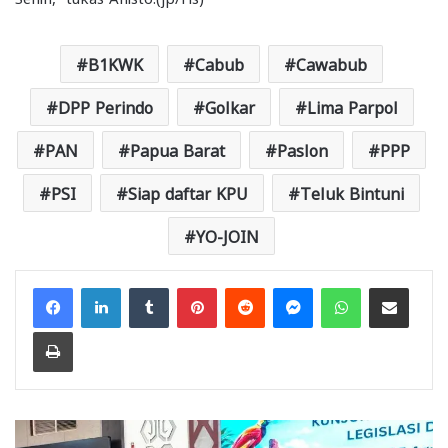
B1KWK
Cabub
Cawabub
DPP Perindo
Golkar
Lima Parpol
PAN
Papua Barat
Paslon
PPP
PSI
Siap daftar KPU
Teluk Bintuni
YO-JOIN
Facebook
LinkedIn
Tumblr
Pinterest
Reddit
Messenger
WhatsApp
Share via Email
Print