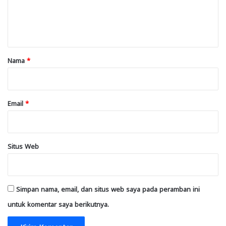
n
t
a
r
Nama
*
*
Email
*
Situs Web
Simpan nama, email, dan situs web saya pada peramban ini
untuk komentar saya berikutnya.