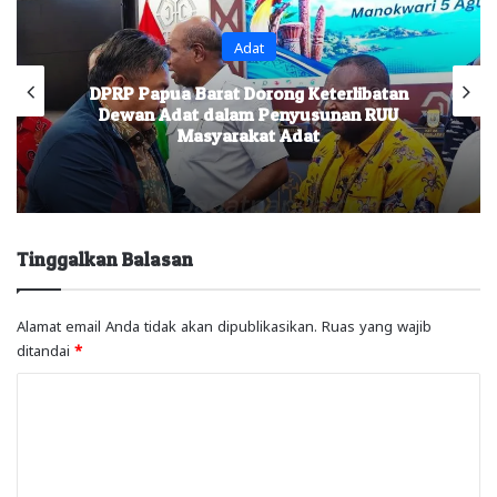
Adat
DPRP Papua Barat Dorong Keterlibatan
Dewan Adat dalam Penyusunan RUU
Masyarakat Adat
Tinggalkan Balasan
Alamat email Anda tidak akan dipublikasikan.
Ruas yang wajib
ditandai
*
K
o
m
e