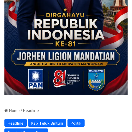
Home
/
Headline
Headline
Kab Teluk Bintuni
Politik