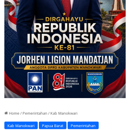
Home
/
Pemerintahan
/
Kab Manokwari
Kab Manokwari
Papua Barat
Pemerintahan