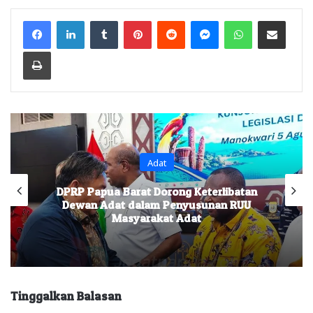
Facebook
LinkedIn
Tumblr
Pinterest
Reddit
Messenger
WhatsApp
Share via Email
Print
Adat
DPRP Papua Barat Dorong Keterlibatan
Dewan Adat dalam Penyusunan RUU
Masyarakat Adat
Tinggalkan Balasan