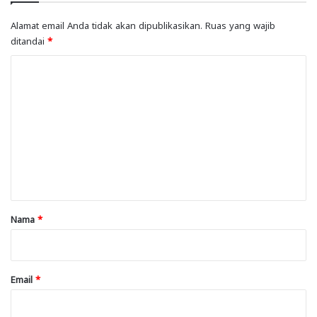
Alamat email Anda tidak akan dipublikasikan.
Ruas yang wajib
ditandai
*
K
o
m
e
n
t
a
r
Nama
*
*
Email
*