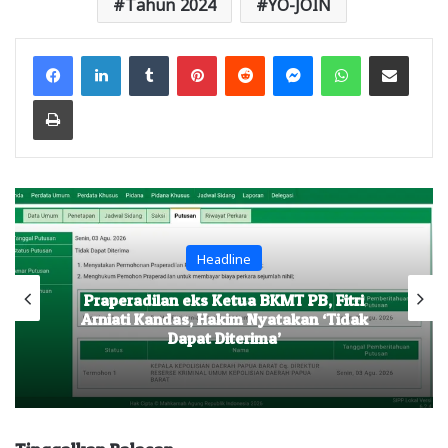
Tahun 2024
YO-JOIN
Facebook
LinkedIn
Tumblr
Pinterest
Reddit
Messenger
WhatsApp
Share via Email
Print
Headline
Praperadilan eks Ketua BKMT PB, Fitri
Arniati Kandas, Hakim Nyatakan ‘Tidak
Dapat Diterima’