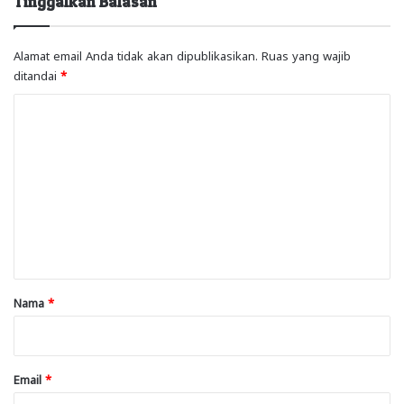
Tinggalkan Balasan
Alamat email Anda tidak akan dipublikasikan.
Ruas yang wajib
ditandai
*
K
o
m
e
n
t
a
r
Nama
*
*
Email
*