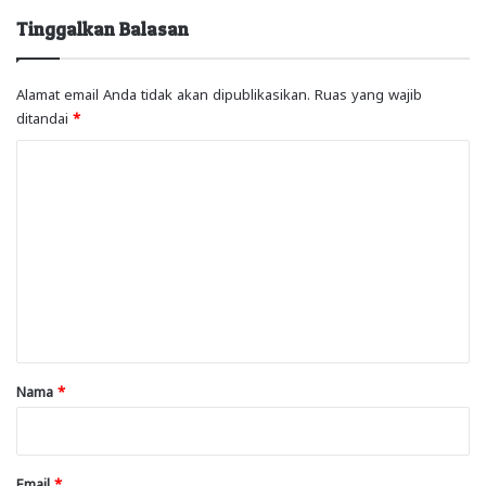
Tinggalkan Balasan
Alamat email Anda tidak akan dipublikasikan.
Ruas yang wajib
ditandai
*
K
o
m
e
n
t
a
r
Nama
*
*
Email
*