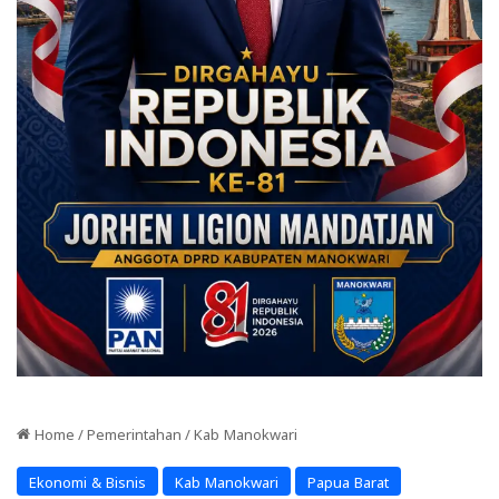
Home
/
Pemerintahan
/
Kab Manokwari
Ekonomi & Bisnis
Kab Manokwari
Papua Barat