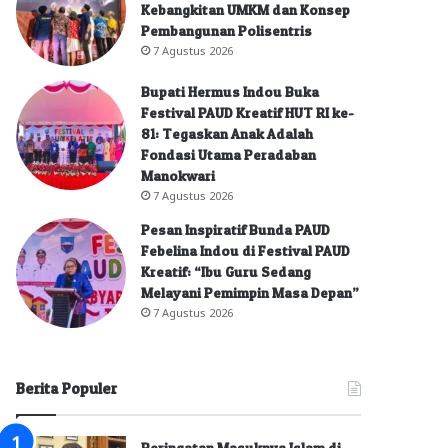
Kebangkitan UMKM dan Konsep
Pembangunan Polisentris
7 Agustus 2026
Bupati Hermus Indou Buka
Festival PAUD Kreatif HUT RI ke-
81: Tegaskan Anak Adalah
Fondasi Utama Peradaban
Manokwari
7 Agustus 2026
Pesan Inspiratif Bunda PAUD
Febelina Indou di Festival PAUD
Kreatif: “Ibu Guru Sedang
Melayani Pemimpin Masa Depan”
7 Agustus 2026
Berita Populer
Peringatan Masuknya Islam di