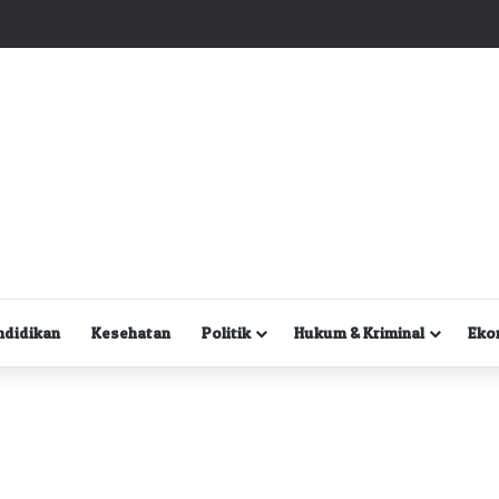
Kuasa Hukum Desak Polisi Segera Lakukan Digital Forensik HP Yanto Idorway dan Dua Saksi Kunci
ndidikan
Kesehatan
Politik
Hukum & Kriminal
Eko