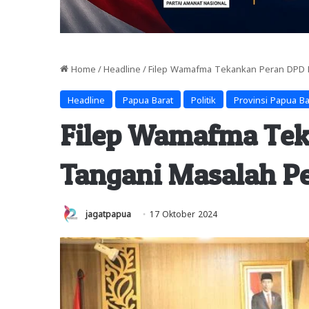
Home
/
Headline
/
Filep Wamafma Tekankan Peran DPD R
Headline
Papua Barat
Politik
Provinsi Papua Ba
Filep Wamafma Tek
Tangani Masalah Pe
jagatpapua
17 Oktober 2024