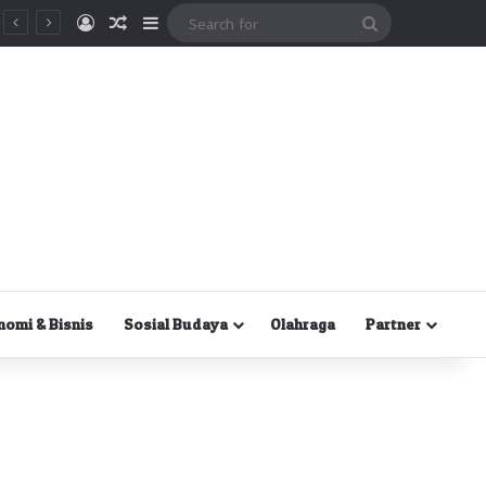
Masuk
Random Article
Sidebar
Search
for
nomi & Bisnis
Sosial Budaya
Olahraga
Partner