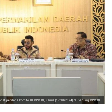
apat perdana komite III DPD RI, Kamis (17/10/2024) di Gedung DPD RI .