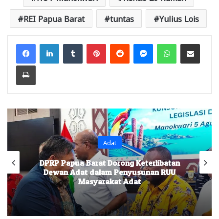
REI Papua Barat
tuntas
Yulius Lois
Facebook
LinkedIn
Tumblr
Pinterest
Reddit
Messenger
WhatsApp
Share via Email
Print
Adat
DPRP Papua Barat Dorong Keterlibatan
Dewan Adat dalam Penyusunan RUU
Masyarakat Adat