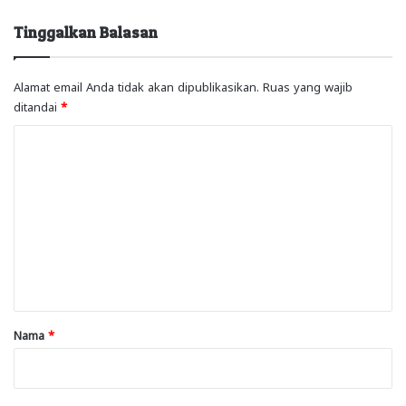
Tinggalkan Balasan
Alamat email Anda tidak akan dipublikasikan.
Ruas yang wajib
ditandai
*
K
o
m
e
n
t
a
r
Nama
*
*