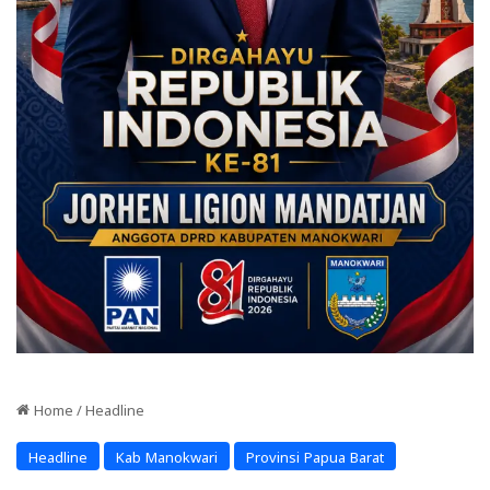
Home
/
Headline
Headline
Kab Manokwari
Provinsi Papua Barat