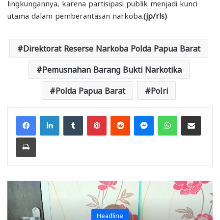
lingkungannya, karena partisipasi publik menjadi kunci
utama dalam pemberantasan narkoba.
(jp/rls)
Direktorat Reserse Narkoba Polda Papua Barat
Pemusnahan Barang Bukti Narkotika
Polda Papua Barat
Polri
Facebook
LinkedIn
Tumblr
Pinterest
Reddit
Messenger
WhatsApp
Share via Email
Print
Headline