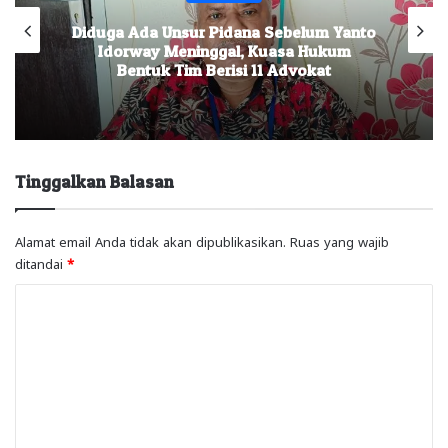
Diduga Ada Unsur Pidana Sebelum Yanto
Idorway Meninggal, Kuasa Hukum
Bentuk Tim Berisi 11 Advokat
Tinggalkan Balasan
Alamat email Anda tidak akan dipublikasikan.
Ruas yang wajib
ditandai
*
K
o
m
e
n