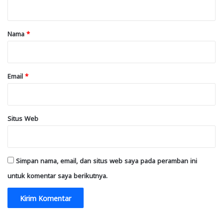
t
a
r
Nama
*
*
Email
*
Situs Web
Simpan nama, email, dan situs web saya pada peramban ini
untuk komentar saya berikutnya.