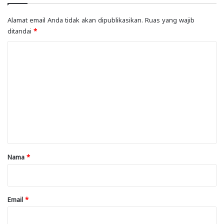
Alamat email Anda tidak akan dipublikasikan.
Ruas yang wajib
ditandai
*
K
o
m
e
n
t
a
r
Nama
*
*
Email
*