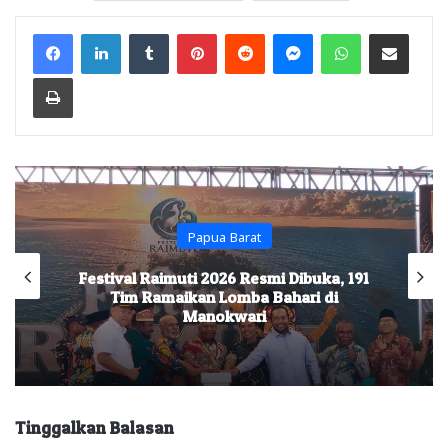
Facebook
LinkedIn
Tumblr
Pinterest
Reddit
Messenger
WhatsApp
Share via Email
Print
Papua Barat
Festival Raimuti 2026 Resmi Dibuka, 191
Tim Ramaikan Lomba Bahari di
Manokwari
Tinggalkan Balasan