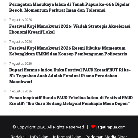
Peringatan Masuknya Islam di Tanah Papua ke-666 Digelar
Besok, Momentum Perkuat Iman dan Toleransi
7 Agustus 2026
Festival Kopi Manokwari 2026: Wadah Strategis Akselerasi
Ekonomi Kreatif Lokal
7 Agustus 2026
Festival Kopi Manokwari 2026 Resmi Dibuka: Momentum
Kebangkitan UMKM dan Konsep Pembangunan Polisentris
7 Agustus 2026
Bupati Hermus Indou Buka Festival PAUD Kreatif HUT RI ke-
81: Tegaskan Anak Adalah Fondasi Utama Peradaban
Manokwari
7 Agustus 2026
Pesan Inspiratif Bunda PAUD Febelina Indou di Festival PAUD
Kreatif: “Ibu Guru Sedang Melayani Pemimpin Masa Depan”
© Copyright 2026, All Rights Reserved |
JagatPapua.com
Redaksi
Info Iklan
Informasi Iklan
Pedoman Media Siber