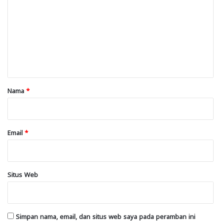
m
e
n
t
a
r
Nama
*
*
Email
*
Situs Web
Simpan nama, email, dan situs web saya pada peramban ini