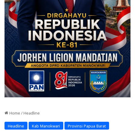
Home
/
Headline
Headline
Kab Manokwari
Provinsi Papua Barat