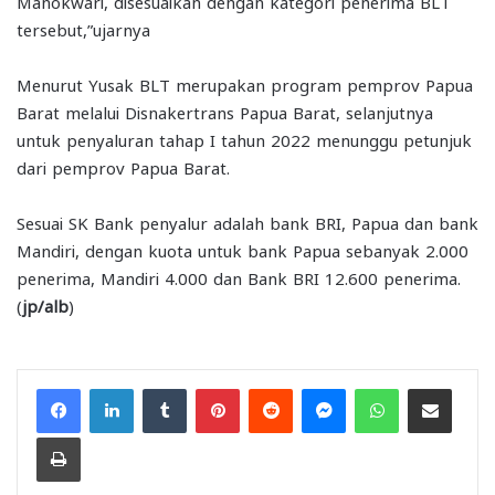
Manokwari, disesuaikan dengan kategori penerima BLT
tersebut,”ujarnya
Menurut Yusak BLT merupakan program pemprov Papua
Barat melalui Disnakertrans Papua Barat, selanjutnya
untuk penyaluran tahap I tahun 2022 menunggu petunjuk
dari pemprov Papua Barat.
Sesuai SK Bank penyalur adalah bank BRI, Papua dan bank
Mandiri, dengan kuota untuk bank Papua sebanyak 2.000
penerima, Mandiri 4.000 dan Bank BRI 12.600 penerima.
(
jp/alb
)
Facebook
LinkedIn
Tumblr
Pinterest
Reddit
Messenger
WhatsApp
Share via Email
Print