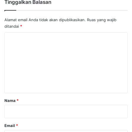
Tinggalkan Balasan
Alamat email Anda tidak akan dipublikasikan.
Ruas yang wajib
ditandai
*
K
o
m
e
n
t
a
r
Nama
*
*
Email
*