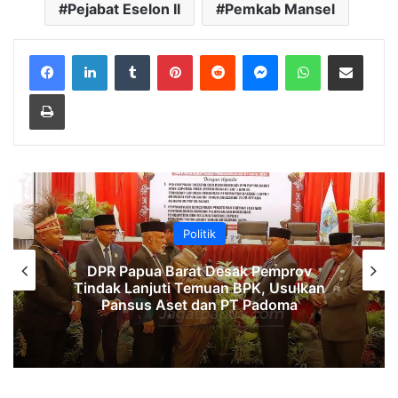
Pejabat Eselon II
Pemkab Mansel
Facebook
LinkedIn
Tumblr
Pinterest
Reddit
Messenger
WhatsApp
Share via Email
Print
Politik
DPR Papua Barat Desak Pemprov
Tindak Lanjuti Temuan BPK, Usulkan
Pansus Aset dan PT Padoma