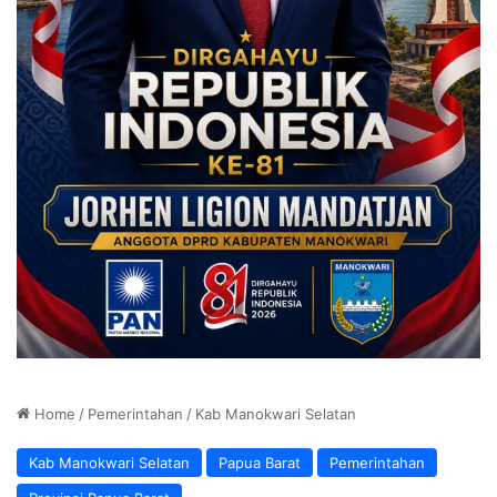
Home
/
Pemerintahan
/
Kab Manokwari Selatan
Kab Manokwari Selatan
Papua Barat
Pemerintahan