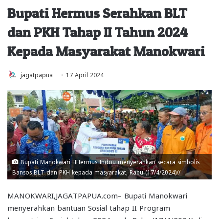
Bupati Hermus Serahkan BLT
dan PKH Tahap II Tahun 2024
Kepada Masyarakat Manokwari
jagatpapua
17 April 2024
Bupati Manokwari HHermus Indou menyerahkan secara simbolis
Bansos BLT dan PKH kepada masyarakat, Rabu (17/4/2024)//
MANOKWARI,JAGATPAPUA.com– Bupati Manokwari
menyerahkan bantuan Sosial tahap II Program