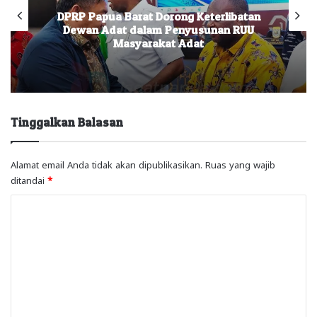
DPRP Papua Barat Dorong Keterlibatan
Dewan Adat dalam Penyusunan RUU
Masyarakat Adat
Tinggalkan Balasan
Alamat email Anda tidak akan dipublikasikan.
Ruas yang wajib
ditandai
*
K
o
m
e
n
t