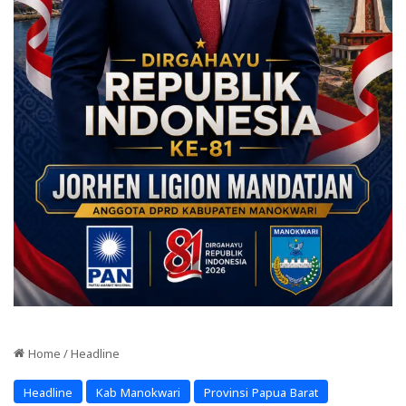
Home
/
Headline
Headline
Kab Manokwari
Provinsi Papua Barat