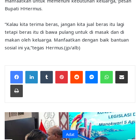
manfaatkan untuk memenuhi kebutuhan keluarga,”pesan
Bupati HHermus.
“Kalau kita terima beras, jangan kita jual beras itu lagi
tetapi beras itu di bawa pulang untuk di masak dan di
makan oleh keluarga. Manfaatkan dengan baik bantuan
sosial ini ya,”tegas Hermus.(jp/alb)
Facebook
LinkedIn
Tumblr
Pinterest
Reddit
Messenger
WhatsApp
Share via Email
Print
Adat