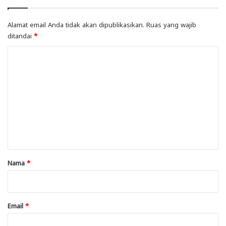
Alamat email Anda tidak akan dipublikasikan.
Ruas yang wajib
ditandai
*
K
o
m
e
n
t
a
r
Nama
*
*
Email
*