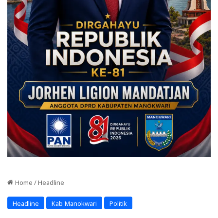
Home
/
Headline
Headline
Kab Manokwari
Politik