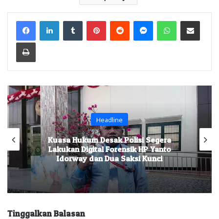
Facebook
LinkedIn
Tumblr
Pinterest
Reddit
Messenger
WhatsApp
Share via Email
Print
Headline
Kuasa Hukum Desak Polisi Segera
Lakukan Digital Forensik HP Yanto
Idorway dan Dua Saksi Kunci
Tinggalkan Balasan